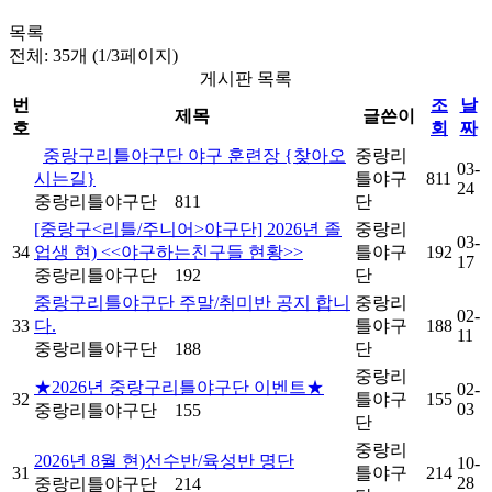
목록
전체: 35개 (1/3페이지)
게시판 목록
번
조
날
제목
글쓴이
호
회
짜
중랑구리틀야구단 야구 훈련장 {찾아오
중랑리
03-
시는길}
틀야구
811
24
중랑리틀야구단
811
단
[중랑구<리틀/주니어>야구단] 2026년 졸
중랑리
03-
34
업생 현) <<야구하는친구들 현황>>
틀야구
192
17
중랑리틀야구단
192
단
중랑구리틀야구단 주말/취미반 공지 합니
중랑리
02-
33
다.
틀야구
188
11
중랑리틀야구단
188
단
중랑리
★2026년 중랑구리틀야구단 이벤트★
02-
32
틀야구
155
03
중랑리틀야구단
155
단
중랑리
2026년 8월 현)선수반/육성반 명단
10-
31
틀야구
214
28
중랑리틀야구단
214