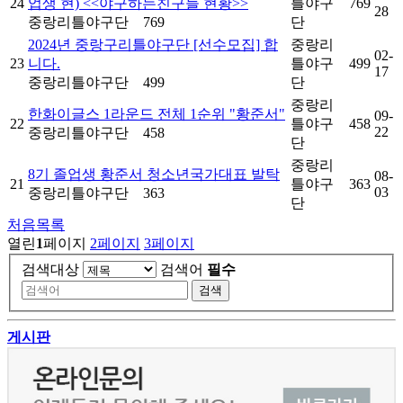
24
업생 현) <<야구하는친구들 현황>>
틀야구
769
28
중랑리틀야구단
769
단
2024년 중랑구리틀야구단 [선수모집] 합
중랑리
02-
23
니다.
틀야구
499
17
중랑리틀야구단
499
단
중랑리
한화이글스 1라운드 전체 1순위 "황준서"
09-
22
틀야구
458
22
중랑리틀야구단
458
단
중랑리
8기 졸업생 황준서 청소년국가대표 발탁
08-
21
틀야구
363
03
중랑리틀야구단
363
단
처음목록
열린
1
페이지
2
페이지
3
페이지
검색대상
검색어
필수
검색
게시판